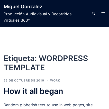
Saltar
Miguel Gonzalez
al
Buscar
Alte
Producción Audiovisual y Recorridos
contenido
men
virtuales 360º
Etiqueta:
WORDPRESS
TEMPLATE
25 DE OCTUBRE DE 2019
WORK
How it all began
Random gibberish text to use in web pages, site